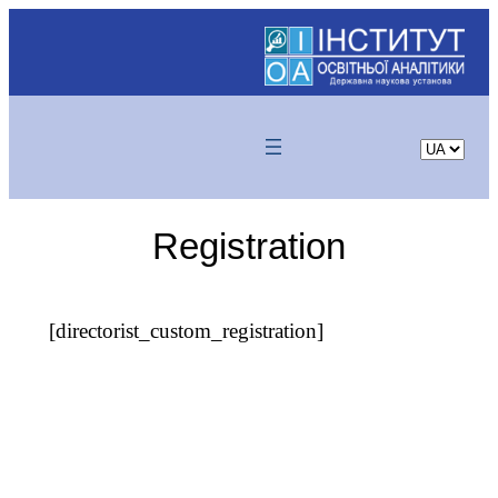
Skip
to
content
Choose
a
language
Registration
[directorist_custom_registration]