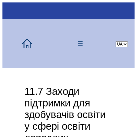
Skip
to
content
Choose
a
language
11.7 Заходи
підтримки для
здобувачів освіти
у сфері освіти