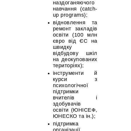
наздоганяючого
навчання (catch-
up programs);
відновлення та
ремонт закладів
освіти (100 млн
євро від ЄС на
швидку
відбудову шкіл
на деокупованих
територіях);
інструменти й
курси з
психологічної
підтримки
вчителів і
здобувачів
освіти (ЮНІСЕФ,
ЮНЕСКО та ін.);
підтримка
організації