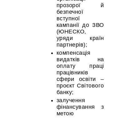
прозорої й
безпечної
вступної
кампанії до ЗВО
(ЮНЕСКО,
уряди країн
партнерів);
компенсація
видатків на
оплату праці
працівників
сфери освіти –
проєкт Світового
банку;
залучення
фінансування з
метою
вдосконалення
організації
гарячого
харчування