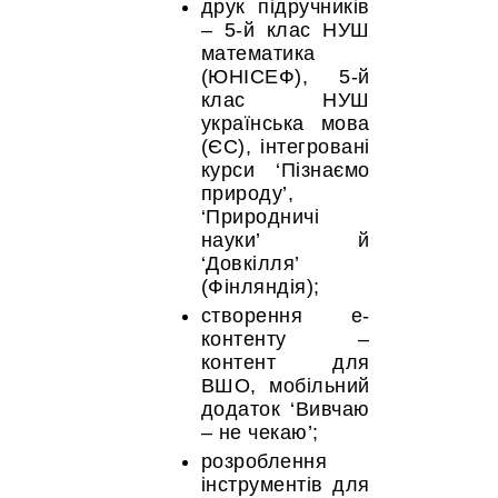
друк підручників
– 5-й клас НУШ
математика
(ЮНІСЕФ), 5-й
клас НУШ
українська мова
(ЄС), інтегровані
курси ‘Пізнаємо
природу’,
‘Природничі
науки’ й
‘Довкілля’
(Фінляндія);
створення е-
контенту –
контент для
ВШО, мобільний
додаток ‘Вивчаю
– не чекаю’;
розроблення
інструментів для