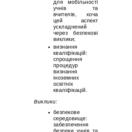
для мобільності
учнів та
вчителів, хоча
цей аспект
ускладнений
через безпекові
виклики;
визнання
кваліфікацій:
спрощення
процедур
визнання
іноземних
освітніх
кваліфікацій.
Виклики:
безпекове
середовище:
забезпечення
безпеки учнів та