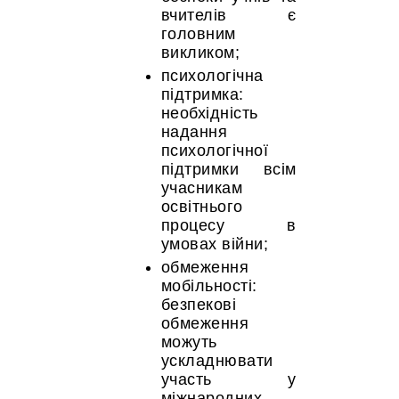
вчителів є
головним
викликом;
психологічна
підтримка:
необхідність
надання
психологічної
підтримки всім
учасникам
освітнього
процесу в
умовах війни;
обмеження
мобільності:
безпекові
обмеження
можуть
ускладнювати
участь у
міжнародних