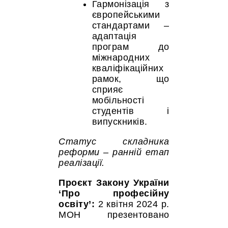
Гармонізація з
європейськими
стандартами –
адаптація
програм до
міжнародних
кваліфікаційних
рамок, що
сприяє
мобільності
студентів і
випускників.
Статус складника
реформи – ранній етап
реалізації.
Проєкт Закону України
‘Про професійну
освіту’:
2 квітня 2024 р.
МОН презентовано
проєкт нового Закону