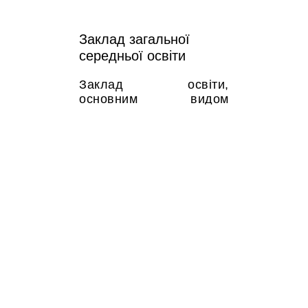
Заклад загальної
середньої освіти
Заклад освіти,
основним видом
діяльності якого є
освітня діяльність у
сфері загальної
середньої освіти, що
здійснюється на
підставі ліцензії.