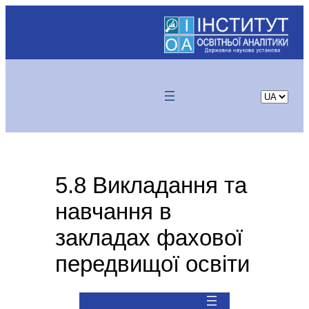
Skip
to
content
Choose
a
language
5.8 Викладання та
навчання в
закладах фахової
передвищої освіти