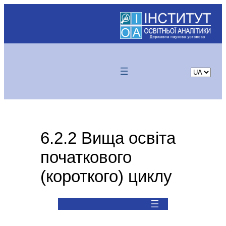
Skip
to
content
Choose
a
language
6.2.2 Вища освіта
початкового
(короткого) циклу